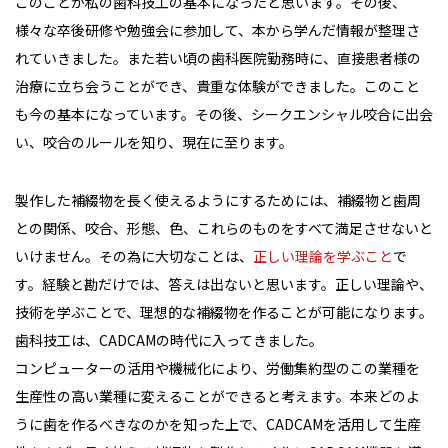
このことが私の歯科技工の基本になったと思います。その後、
様々な卒後研修や勉強会に参加して、本から学んだ情報が整理さ
れていきました。また若い頃の歯科医院勤務時に、直接患者様の
治療に立ち会うことができ、貴重な体験ができました。このこと
も今の基本になっています。その後、シークエンシャル咬合に出会
い、咬合のルールを知り、現在に至ります。
製作した補綴物を長く使えるようにするためには、補綴物と歯周
との関係、咬合、形態、色、これらのものをすべて満足させないと
いけません。その為に大切なことは、
正しい理論を学ぶこと
で
す。経験と勘だけでは、答えは出ないと思います。正しい理論や、
技術を学ぶことで、理想的な補綴物を作ることが可能になります。
歯科技工は、CADCAMの時代に入ってきました。
コンピューターの活用や機械化により、労働集約型のこの業種を
生産性の高い業種に変えることができると考えます。本来どのよ
うに歯を作るべきなのかを知った上で、CADCAMを活用して生産