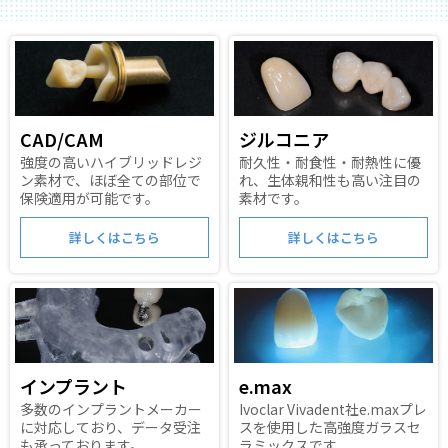
CAD/CAM
ジルコニア
強度の高いハイブリッドレジ
耐久性・耐食性・耐熱性に優
ン素材で、
ほぼ全ての部位で
れ、
生体親和性も高い注目の
保険適用が可能です。
素材です。
詳しくはこちら
詳しくはこちら
インプラント
e.max
多数のインプラントメーカー
Ivoclar Vivadent社e.maxプレ
に対応しており、
データ受注
スを使用した
高強度ガラスセ
も承っております。
ラミックスです